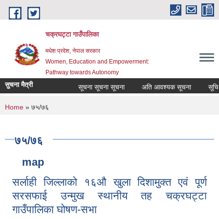
Skip to main content
चक्रघट्टा गाउँपालिका
मधेश प्रदेश, नेपाल सरकार
Women, Education and Empowerment:
Pathway towards Autonomy
सुचना मैत्री
सूचना सूचना सूचना
अति आवश्यक सूचना
सूचि द
You are here
Home
» ७५/७६
७५/७६
map
सर्लाही जिल्लाको १६औ खुला दिशामुक्त एवं पूर्ण
सरसफाई उन्मुख स्थानीय तह चक्रघट्टा
गाउँपालिका घोषण-सभा