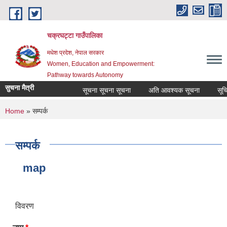
Skip to main content
चक्रघट्टा गाउँपालिका
मधेश प्रदेश, नेपाल सरकार
Women, Education and Empowerment:
Pathway towards Autonomy
सुचना मैत्री
सूचना सूचना सूचना
अति आवश्यक सूचना
सूचि 
You are here
Home
» सम्पर्क
सम्पर्क
map
विवरण